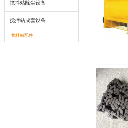
搅拌站除尘设备
搅拌站成套设备
搅拌站配件