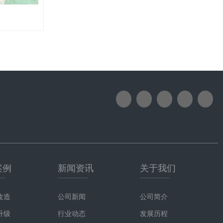
案例
新闻资讯
关于我们
改造
公司新闻
公司简介
升级
行业动态
发展历程