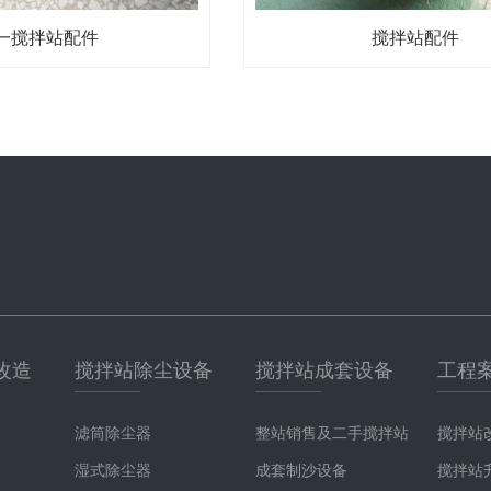
一搅拌站配件
搅拌站配件
改造
搅拌站除尘设备
搅拌站成套设备
工程
滤筒除尘器
整站销售及二手搅拌站
搅拌站
湿式除尘器
成套制沙设备
搅拌站