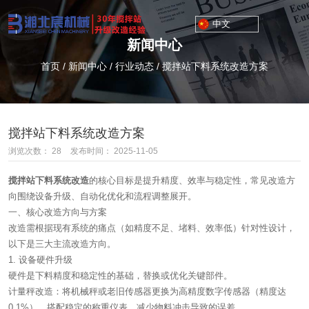
中文
新闻中心
首页
/
新闻中心
/
行业动态
/
搅拌站下料系统改造方案
搅拌站下料系统改造方案
浏览次数：
28
发布时间： 2025-11-05
搅拌站下料系统改造
的核心目标是提升精度、效率与稳定性，常见改造方
向围绕设备升级、自动化优化和流程调整展开。
一、核心改造方向与方案
改造需根据现有系统的痛点（如精度不足、堵料、效率低）针对性设计，
以下是三大主流改造方向。
1. 设备硬件升级
硬件是下料精度和稳定性的基础，替换或优化关键部件。
计量秤改造：将机械秤或老旧传感器更换为高精度数字传感器（精度达
0.1%），搭配稳定的称重仪表，减少物料冲击导致的误差。