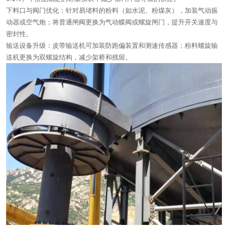
下料口与阀门优化：针对易堵料的粉料（如水泥、粉煤灰），加装气动振
动器或空气炮；将普通闸阀更换为气动蝶阀或螺旋闸门，提升开关速度与
密封性。
输送设备升级：皮带输送机可加装防跑偏装置和测速传感器；粉料螺旋输
送机更换为双螺旋结构，减少架桥和残留。