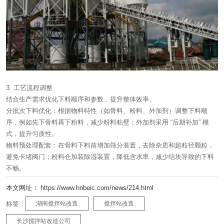
3. 工艺流程调整
结合生产需求优化下料顺序和参数，提升整体效率。
分批次下料优化：根据物料特性（如骨料、粉料、外加剂）调整下料顺
序，例如先下骨料再下粉料，减少粉料粘壁；外加剂采用 “后期补加” 模
式，提升匀质性。
物料预处理配套：在骨料下料前增加筛分装置，去除杂质和超粒径颗粒，
避免卡堵阀门；粉料仓加装除湿装置，降低含水率，减少结块导致的下料
不畅。
本文网址： https://www.hnbeic.com/news/214.html
标签：
湖南搅拌站改造
搅拌站改造
长沙搅拌站改造公司