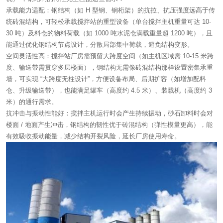
承载能力适配：钢结构（如 H 型钢、钢桁架）的抗拉、抗压强度远高于传
统砖混结构，可轻松承载搅拌站的重型设备（单台搅拌主机重量可达 10-
30 吨）及料仓的物料荷载（如 1000 吨水泥仓满载重量超 1200 吨），且
能通过优化钢结构节点设计，分散局部集中荷载，避免结构变形。
空间灵活性高：搅拌站厂房需预留大跨度空间（如主机区域需 10-15 米跨
度、输送带需贯穿多层楼面），钢结构无需像砖混结构那样设置密集承重
墙，可实现 “大跨度无柱设计”，方便设备布局、后期扩容（如增加配料
仓、升级输送带），也能满足罐车（高度约 4.5 米）、装载机（高度约 3
米）的通行需求。
抗冲击与振动性能好：搅拌主机运行时会产生持续振动，砂石卸料时会对
楼面 / 地面产生冲击，钢结构的韧性优于砖混结构（弹性模量更高），能
有效吸收振动能量，减少结构开裂风险，延长厂房使用寿命。