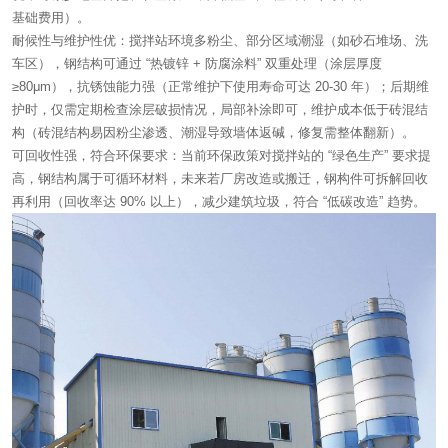
基础费用）。
耐候性与维护性优：搅拌站环境多粉尘、部分区域潮湿（如砂石堆场、洗
车区），钢结构可通过 “热镀锌 + 防腐涂料” 双重处理（涂层厚度
≥80μm），抗锈蚀能力强（正常维护下使用寿命可达 20-30 年）；后期维
护时，仅需定期检查涂层破损情况，局部补涂即可，维护成本低于砖混结
构（砖混结构易因粉尘渗透、潮湿导致墙体返碱，修复需整体翻新）。
可回收性强，符合环保要求：当前环保政策对搅拌站的 “绿色生产” 要求提
高，钢结构属于可循环材料，未来若厂房改造或搬迁，钢构件可拆解回收
再利用（回收率达 90% 以上），减少建筑垃圾，符合 “低碳改造” 趋势。