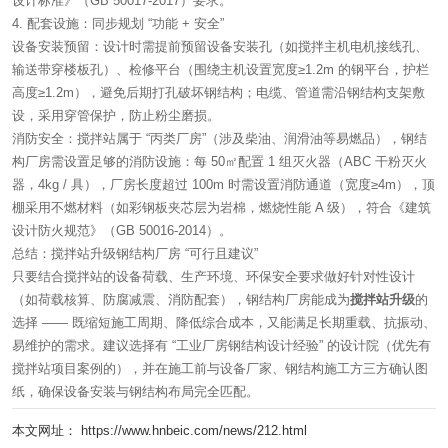
设计标准》（GB 50017-2017）要求。
4. 配套设施：同步规划 “功能 + 安全”
设备安装预留：设计时需提前预留设备安装孔（如搅拌主机电机接线孔、
输送带穿楼板孔）、检修平台（围绕主机设置宽度≥1.2m 的钢平台，护栏
高度≥1.2m），避免后期打孔破坏钢结构；电缆、管道需沿钢结构支架敷
设，采用穿管保护，防止粉尘磨损。
消防安全：搅拌站属于 “丙类厂房”（涉及柴油、润滑油等易燃品），钢结
构厂房需设置足够的消防设施：每 50㎡配置 1 组灭火器（ABC 干粉灭火
器，4kg / 具），厂房长度超过 100m 时需设置消防通道（宽度≥4m），顶
棚采用不燃材料（如彩钢板夹芯层为岩棉，燃烧性能 A 级），符合《建筑
设计防火规范》（GB 50016-2014）。
总结：搅拌站升级钢结构厂房 “可行且建议”
只要结合搅拌站的设备荷载、生产环境、环保安全要求做好针对性设计
（如荷载核算、防腐减震、消防配套），钢结构厂房能成为
搅拌站升级
的
选择 —— 既缩短施工周期、降低综合成本，又能满足长期重载、抗振动、
易维护的需求。建议选择有 “工业厂房钢结构设计经验” 的设计院（优先有
搅拌站项目案例的），并在施工前与设备厂家、钢结构施工方三方确认图
纸，确保设备安装与钢结构布局完全匹配。
本文网址： https://www.hnbeic.com/news/212.html