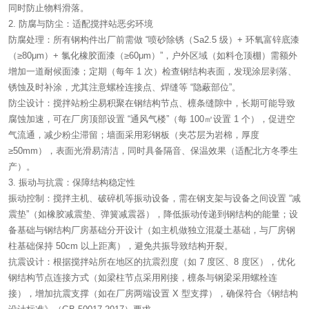
同时防止物料滑落。
2. 防腐与防尘：适配搅拌站恶劣环境
防腐处理：所有钢构件出厂前需做 “喷砂除锈（Sa2.5 级）+ 环氧富锌底漆
（≥80μm）+ 氯化橡胶面漆（≥60μm）”，户外区域（如料仓顶棚）需额外
增加一道耐候面漆；定期（每年 1 次）检查钢结构表面，发现涂层剥落、
锈蚀及时补涂，尤其注意螺栓连接点、焊缝等 “隐蔽部位”。
防尘设计：搅拌站粉尘易积聚在钢结构节点、檩条缝隙中，长期可能导致
腐蚀加速，可在厂房顶部设置 “通风气楼”（每 100㎡设置 1 个），促进空
气流通，减少粉尘滞留；墙面采用彩钢板（夹芯层为岩棉，厚度
≥50mm），表面光滑易清洁，同时具备隔音、保温效果（适配北方冬季生
产）。
3. 振动与抗震：保障结构稳定性
振动控制：搅拌主机、破碎机等振动设备，需在钢支架与设备之间设置 “减
震垫”（如橡胶减震垫、弹簧减震器），降低振动传递到钢结构的能量；设
备基础与钢结构厂房基础分开设计（如主机做独立混凝土基础，与厂房钢
柱基础保持 50cm 以上距离），避免共振导致结构开裂。
抗震设计：根据搅拌站所在地区的抗震烈度（如 7 度区、8 度区），优化
钢结构节点连接方式（如梁柱节点采用刚接，檩条与钢梁采用螺栓连
接），增加抗震支撑（如在厂房两端设置 X 型支撑），确保符合《钢结构