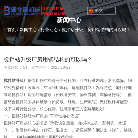
中文
新闻中心
首页
/
新闻中心
/
行业动态
/
搅拌站升级厂房用钢结构的可以吗？
搅拌站升级厂房用钢结构的可以吗？
浏览次数：
54
发布时间： 2025-10-22
搅拌站升级
厂房采用钢结构是完全可行的，且在行业内属于常见选择。钢
结构凭借施工效率高、空间利用率优、适配搅拌站工况等特点，能很好地
满足搅拌站厂房的功能需求（如设备安装、物料存储、车辆通行等），但
需结合搅拌站的具体场景（如荷载、环境、生产流程）做好设计与配套，
以下从可行性分析、核心优势、注意事项三方面详细说明：
一、搅拌站钢结构厂房的 “可行性核心依据”
搅拌站厂房的核心需求是 “承载设备重量（如搅拌主机、配料机、水泥
仓）、耐受物料冲击（砂石、混凝土）、适应频繁车辆进出（罐车、装载
机）”，钢结构的特性完全匹配这些需求：