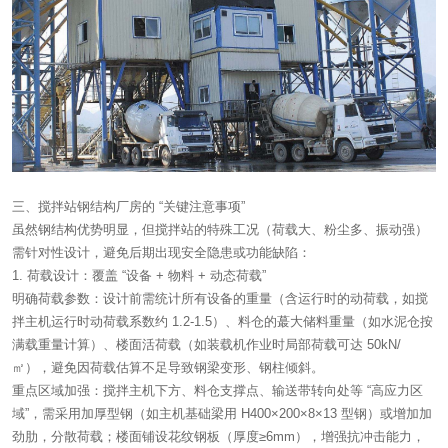
三、搅拌站钢结构厂房的 “关键注意事项”
虽然钢结构优势明显，但搅拌站的特殊工况（荷载大、粉尘多、振动强）
需针对性设计，避免后期出现安全隐患或功能缺陷：
1. 荷载设计：覆盖 “设备 + 物料 + 动态荷载”
明确荷载参数：设计前需统计所有设备的重量（含运行时的动荷载，如搅
拌主机运行时动荷载系数约 1.2-1.5）、料仓的蕞大储料重量（如水泥仓按
满载重量计算）、楼面活荷载（如装载机作业时局部荷载可达 50kN/
㎡），避免因荷载估算不足导致钢梁变形、钢柱倾斜。
重点区域加强：搅拌主机下方、料仓支撑点、输送带转向处等 “高应力区
域”，需采用加厚型钢（如主机基础梁用 H400×200×8×13 型钢）或增加加
劲肋，分散荷载；楼面铺设花纹钢板（厚度≥6mm），增强抗冲击能力，