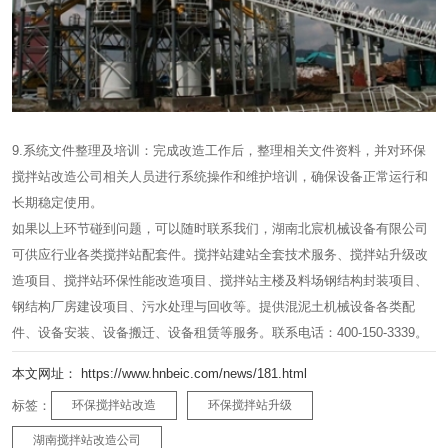
9.系统文件整理及培训：完成改造工作后，整理相关文件资料，并对环保
搅拌站改造公司相关人员进行系统操作和维护培训，确保设备正常运行和
长期稳定使用。
如果以上环节碰到问题，可以随时联系我们，湖南北宸机械设备有限公司
可供应行业各类搅拌站配套件。搅拌站建站全套技术服务、搅拌站升级改
造项目、搅拌站环保性能改造项目、搅拌站主楼及料场钢结构封装项目、
钢结构厂房建设项目、污水处理与回收等。提供混泥土机械设备各类配
件、设备安装、设备搬迁、设备租赁等服务。联系电话：400-150-3339。
本文网址： https://www.hnbeic.com/news/181.html
标签：
环保搅拌站改造
环保搅拌站升级
湖南搅拌站改造公司