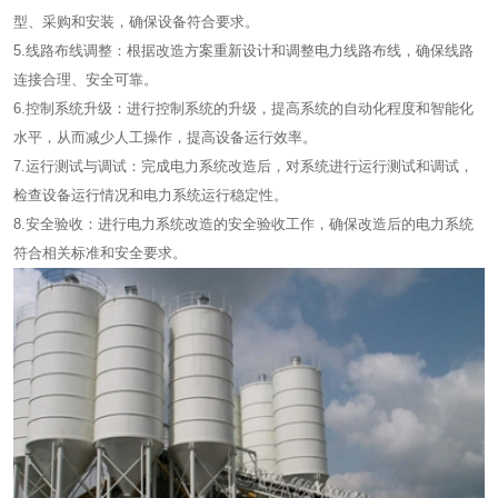
型、采购和安装，确保设备符合要求。
5.线路布线调整：根据改造方案重新设计和调整电力线路布线，确保线路
连接合理、安全可靠。
6.控制系统升级：进行控制系统的升级，提高系统的自动化程度和智能化
水平，从而减少人工操作，提高设备运行效率。
7.运行测试与调试：完成电力系统改造后，对系统进行运行测试和调试，
检查设备运行情况和电力系统运行稳定性。
8.安全验收：进行电力系统改造的安全验收工作，确保改造后的电力系统
符合相关标准和安全要求。