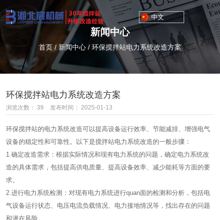
中文
新闻中心
首页
/
新闻中心
/
环保搅拌站电力系统改造方案
环保搅拌站电力系统改造方案
浏览次数：
39
发布时间： 2025-01-13
环保搅拌站的电力系统改造可以提高设备运行效率、节能减排、增强电气
设备的稳定性和可靠性。以下是搅拌站电力系统改造的一般步骤：
1.确定改造需求：根据实际情况和现有电力系统的问题，确定电力系统改
造的具体需求，包括提高供电质量、提高设备效率、减少能耗等方面的要
求。
2.进行电力系统检测：对现有电力系统进行quan面的检测和分析，包括电
气设备运行状态、电压电流负载情况、电力接地情况等，找出存在的问题
和潜在风险。