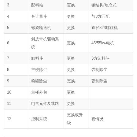
3
配料站
更换
钢结构/地仓式
4
各计量斗
更换
与3方匹配
5
螺旋输送机
更换
直径323螺旋机
斜皮带机驱动系
6
更换
45/55kw电机
统
7
卸料斗
更换
3方卸料斗
8
主楼除尘
更换
强制除尘
9
粉罐除尘
更换
强制除尘
10
主楼外包
更换
11
电气元件及线路
更换
更换或升
12
控制系统
视情况
级