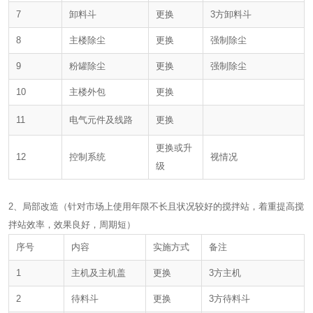
7
卸料斗
更换
3方卸料斗
8
主楼除尘
更换
强制除尘
9
粉罐除尘
更换
强制除尘
10
主楼外包
更换
11
电气元件及线路
更换
更换或升
12
控制系统
视情况
级
2、局部改造（针对市场上使用年限不长且状况较好的搅拌站，着重提高搅
拌站效率，效果良好，周期短）
序号
内容
实施方式
备注
1
主机及主机盖
更换
3方主机
2
待料斗
更换
3方待料斗