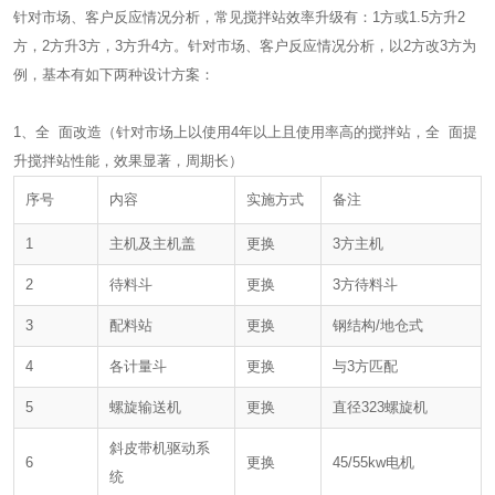
针对市场、客户反应情况分析，常见
搅拌站
效率升级有：1方或1.5方升2
方，2方升3方，3方升4方。针对市场、客户反应情况分析，以2方改3方为
例，基本有如下两种设计方案：
1、全 面改造（针对市场上以使用4年以上且使用率高的搅拌站，全 面提
升搅拌站性能，效果显著，周期长）
序号
内容
实施方式
备注
1
主机及主机盖
更换
3方主机
2
待料斗
更换
3方待料斗
3
配料站
更换
钢结构/地仓式
4
各计量斗
更换
与3方匹配
5
螺旋输送机
更换
直径323螺旋机
斜皮带机驱动系
6
更换
45/55kw电机
统