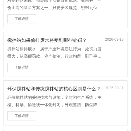
对搅拌站来说，布袋除尘器是目前成熟、效果好、性
价比高的除尘方案之一。只要安装规范、密封到位，
粉尘基本能做到看不见、闻不到、达标排放。
了解详情
2026-03-18
搅拌站如果偷排废水将受到哪些处罚？
搅拌站偷排废水，属于严重环境违法行为，处罚力度
很大，从高额罚款、停产整治、行政拘留，到刑事责
任（判刑），并需承担生态修复与民事赔偿。
了解详情
2026-03-11
环保搅拌站和传统搅拌站的核心区别是什么？
环保搅拌站的关键技术与设施：全封闭生产系统：主
楼、料场、输送线一体化封闭，外观整洁、防尘降
噪。
了解详情