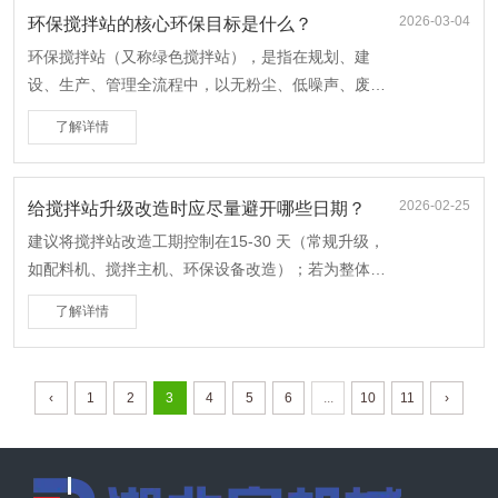
2026-03-04
环保搅拌站的核心环保目标是什么？
环保搅拌站（又称绿色搅拌站），是指在规划、建
设、生产、管理全流程中，以无粉尘、低噪声、废弃
物零排放、资源循环利用为核心目标，采用环保技术
了解详情
与智能管理的现代化预拌混凝土 / 砂浆生产基地茂名
住建局。它是传统搅拌站的绿色升级，核心是污染控
制 + 资源循环 + 节能低碳。
2026-02-25
给搅拌站升级改造时应尽量避开哪些日期？
建议将搅拌站改造工期控制在15-30 天（常规升级，
如配料机、搅拌主机、环保设备改造）；若为整体产
能升级（如新增生产线、全系统智能化改造），建议
了解详情
提前规划，占用两个淡季窗口期（如秋季拆旧 + 春季
装新），避免单次停产时间过长。
‹
1
2
3
4
5
6
...
10
11
›