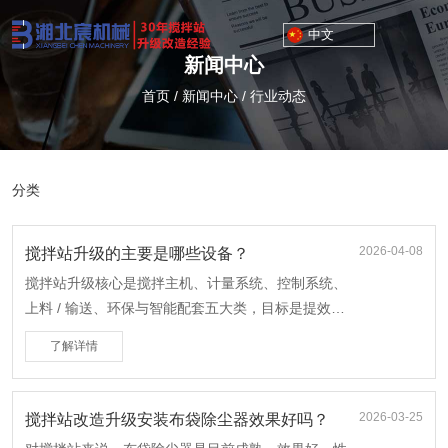
中文
新闻中心
首页
/
新闻中心
/
行业动态
分类
2026-04-08
搅拌站升级的主要是哪些设备？
搅拌站升级核心是搅拌主机、计量系统、控制系统、
上料 / 输送、环保与智能配套五大类，目标是提效、
提精度、降能耗、合规环保。
了解详情
2026-03-25
搅拌站改造升级安装布袋除尘器效果好吗？