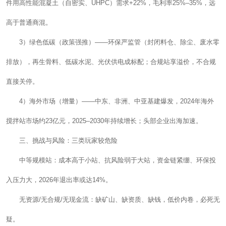
件用高性能混凝土（自密实、UHPC）需求+22%，毛利率25%–35%，远
高于普通商混。
3）绿色低碳（政策强推）——环保严监管（封闭料仓、除尘、废水零
排放），再生骨料、低碳水泥、光伏供电成标配；合规站享溢价，不合规
直接关停。
4）海外市场（增量）——中东、非洲、中亚基建爆发，2024年海外
搅拌站市场约23亿元，2025–2030年持续增长；头部企业出海加速。
三、挑战与风险：三类玩家较危险
中等规模站：成本高于小站、抗风险弱于大站，资金链紧绷、环保投
入压力大，2026年退出率或达14%。
无资源/无合规/无现金流：缺矿山、缺资质、缺钱，低价内卷，必死无
疑。