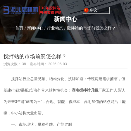
中文
新闻中心
首页
/
新闻中心
/
行业动态
/
搅拌站的市场前景怎么样？
搅拌站的市场前景怎么样？
浏览次数：
38
发布时间： 2026-06-03
搅拌站行业总量见顶、结构分化、洗牌加速：传统房建需求萎缩，但
基建/市政/装配式/海外带来结构性机会；
湖南搅拌站升级
厂家工作人员认
为未来3年是“剩者为王”，合规、智能、低成本、高附加值的站点能活且能
赚，中小站将大量出清。
一、市场现状：量稳价跌、产能过剩