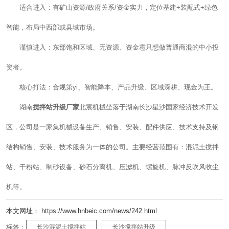
适合进入：有矿山资源/政府关系/资金实力，定位基建+装配式+绿色
智能，布局中西部或县域市场。
谨慎进入：东部饱和区域、无资源、资金雹只想做普通商混的中小投
资者。
核心打法：合规第yi、智能降本、产品升级、区域深耕、现金为王。
湖南
搅拌站升级厂家
北宸机械坐落于湖南长沙星沙国家经济技术开发
区，公司是一家集机械设备生产、销售、安装、配件供应、技术支持及钢
结构销售、安装、技术服务为一体的公司。主要经营范围有：混泥土搅拌
站、干粉站、制砂设备、砂石分离机、压滤机、螺旋机、脉冲反吹风收尘
机等。
本文网址： https://www.hnbeic.com/news/242.html
标签：
长沙混泥土搅拌站
长沙搅拌站升级