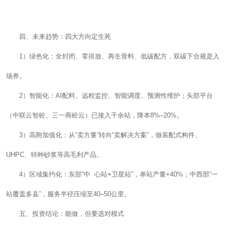
四、未来趋势：四大方向定生死
1）绿色化：全封闭、零排放、再生骨料、低碳配方，双碳下合规是入
场券。
2）智能化：AI配料、远程监控、智能调度、预测性维护；头部平台
（中联云智砼、三一商砼云）已接入千余站，降本8%–20%。
3）高附加值化：从“卖方量”转向“卖解决方案”，做装配式构件、
UHPC、特种砂浆等高毛利产品。
4）区域集约化：东部“中 心站+卫星站”，单站产量+40%；中西部“一
站覆盖多县”，服务半径压缩至40–50公里。
五、投资结论：能做，但要选对模式