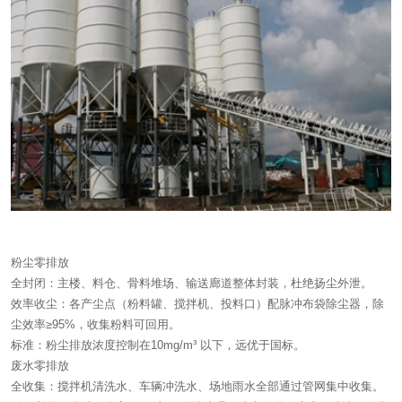
粉尘零排放
全封闭：主楼、料仓、骨料堆场、输送廊道整体封装，杜绝扬尘外泄。
效率收尘：各产尘点（粉料罐、搅拌机、投料口）配脉冲布袋除尘器，除
尘效率≥95%，收集粉料可回用。
标准：粉尘排放浓度控制在10mg/m³ 以下，远优于国标。
废水零排放
全收集：搅拌机清洗水、车辆冲洗水、场地雨水全部通过管网集中收集。